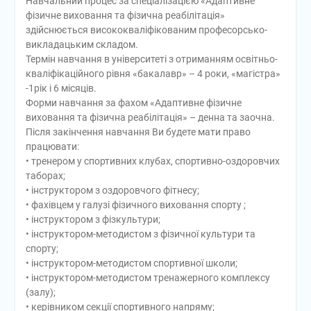
Навчальний процес за спеціалізацією «Адаптивне
фізичне виховання та фізична реабілітація»
здійснюється висококваліфікованим професорсько-
викладацьким складом.
Термін навчання в університеті з отриманням освітньо-
кваліфікаційного рівня «бакалавр» – 4 роки, «магістра»
-1рік і 6 місяців.
Форми навчання за фахом «Адаптивне фізичне
виховання та фізична реабілітація» – денна та заочна.
Після закінчення навчання Ви будете мати право
працювати:
• тренером у спортивних клубах, спортивно-оздоровчих
таборах;
• інструктором з оздоровчого фітнесу;
• фахівцем у галузі фізичного виховання спорту ;
• інструктором з фізкультури;
• інструктором-методистом з фізичної культури та
спорту;
• інструктором-методистом спортивної школи;
• інструктором-методистом тренажерного комплексу
(залу);
• керівником секції спортивного напряму;