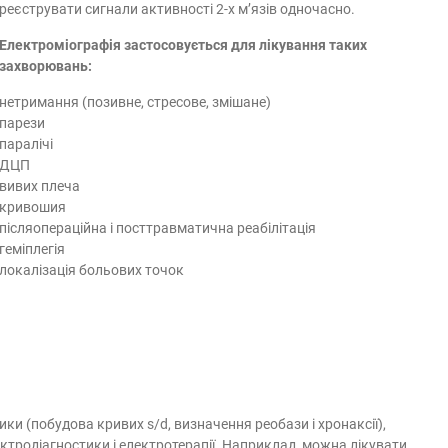
реєструвати сигнали активності 2-х м’язів одночасно.
Електроміографія застосовується для лікування таких
захворювань:
нетримання (позивне, стресове, змішане)
парези
паралічі
ДЦП
вивих плеча
кривошия
післяопераційна і посттравматична реабілітація
геміплегія
локалізація больових точок
ки (побудова кривих s/d, визначення реобази і хронаксії),
тродіагностики і електротерапії. Наприклад, можна лікувати