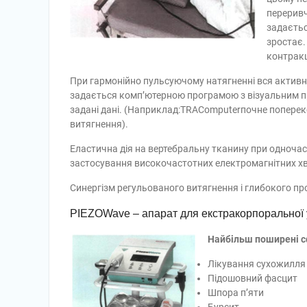
переривч
задаєтьс
зростає.
контрак
При гармонійно пульсуючому натягненні вся актив
задається комп’ютерною програмою з візуальним пр
задані дані. (Наприклад:TRAComputerпочне поперек
витягнення).
Еластична дія на вертебральну тканину при одночасн
застосування високочастотних електромагнітних хв
Синергізм регульованого витягнення і глибокого пр
PIEZOWave – апарат для екстракорпоральної у
Найбільш поширені с
Лікування сухожилля
Підошовний фасцит
Шпора п’яти