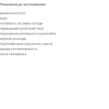
Показання до застосування:
ревматичні болі
ішіас
чутливість на зміну погоди
підвищений кров’яний тиск
порушення капілярного кровообігу
нервові розлади
проблеми менструального циклу
швидка втомлюваність
сінна лихоманка