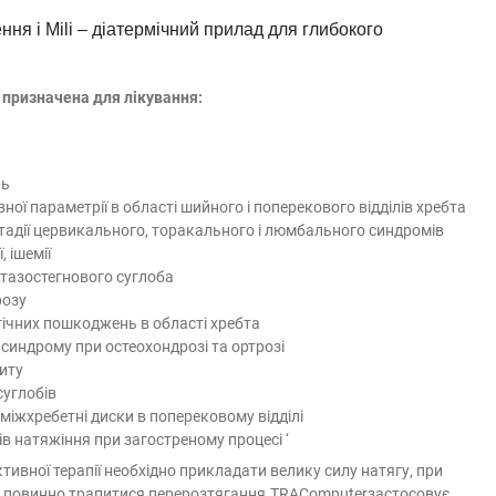
я і Mili – діатермічний прилад для глибокого
призначена для лікування:
нь
вної параметрії в області шийного і поперекового відділів хребта
стадії цервикального, торакального і люмбального синдромів
, ішемії
тазостегнового суглоба
розу
ічних пошкоджень в області хребта
синдрому при остеохондрозі та ортрозі
иту
суглобів
 міжхребетні диски в поперековому відділі
в натяжіння при загостреному процесі ‘
тивної терапії необхідно прикладати велику силу натягу, при
е повинно трапитися перерозтягання.TRAComputerзастосовує