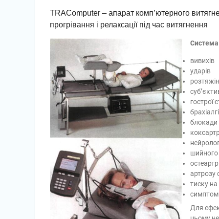
TRAComputer – апарат комп’ютерного витягненн
прогрівання і релаксації під час витягнення
Система 
вивихів
ударів
розтяжі
суб’єкти
гострої 
брахіалгії
блокади 
коксарт
нейролог
шийного 
остеартр
артрозу 
тиску на
симптомі
Для ефек
цьому н