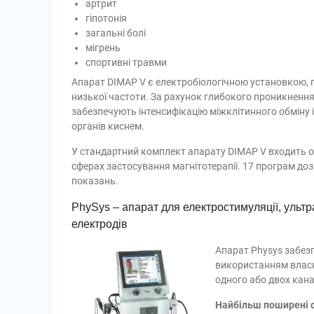
артрит
гіпотонія
загальні болі
мігрень
спортивні травми
Апарат DIMAP V є електробіологічною установкою, 
низької частоти. За рахунок глибокого проникнення 
забезпечують інтенсифікацію міжклітинного обміну і
органів киснем.
У стандартний комплект апарату DIMAP V входить осн
сферах застосування магнітотерапії. 17 програм д
показань.
PhySys – апарат для електростимуляції, ультра
електродів
Апарат Physys забезп
використанням власни
одного або двох кана
Найбільш поширені 