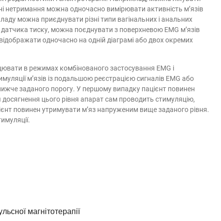
анні нетримання можна одночасно вимірювати активність м’язів
иладу можна приєднувати різні типи вагінальних і анальних
ю датчика тиску, можна поєднувати з поверхневою EMG м’язів
відображати одночасно на одній діаграмі або двох окремих
цювати в режимах комбінованого застосування EMG і
имуляції м’язів із подальшою реєстрацією сигналів EMG або
нижче заданого порогу. У першому випадку пацієнт повинен
я досягнення цього рівня апарат сам проводить стимуляцію,
ієнт повинен утримувати м’яз напруженим вище заданого рівня.
имуляції.
льсної магнітотерапії