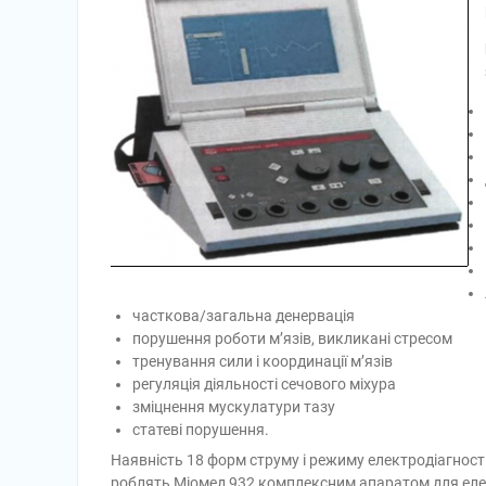
часткова/загальна денервація
порушення роботи м’язів, викликані стресом
тренування сили і координації м’язів
регуляція діяльності сечового міхура
зміцнення мускулатури тазу
статеві порушення.
Наявність 18 форм струму і режиму електродіагности
роблять Міомед 932 комплексним апаратом для елек