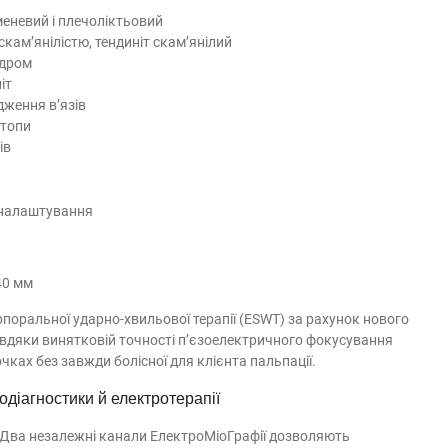
меневий і плечоліктьовий
і скам’янілістю, тендиніт скам’янілий
ндром
іт
ження в’язів
стопи
ів
в налаштування
40 мм
ральної ударно-хвильової терапії (ESWT) за рахунок нового
Завдяки винятковій точності п’єзоелектричного фокусування
ках без завжди болісної для клієнта пальпації.
діагностики й електротерапії
Два незалежні канали ЕлектроМіоГрафії дозволяють