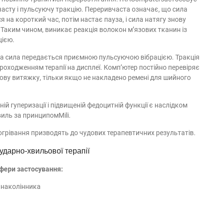
асту і пульсуючу тракцію. Переривчаста означає, що сила
я на короткий час, потім настає пауза, і сила натягу знову
 Таким чином, виникає реакція волокон м’язових тканин із
цією.
на сила передається приємною пульсуючою вібрацією. Тракція
оходженням терапії на дисплеї. Комп’ютер постійно перевіряє
ову витяжку, тільки якщо не накладено ремені для шийного
ій гуперизації і підвищеній федоцитній функції є наслідком
иль за принципомMili.
огрівання призводять до чудових терапевтичних результатів.
дарно-хвильової терапії
фери застосування:
 наколінника