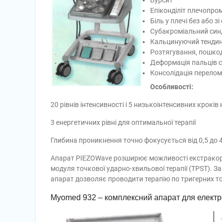
Бурсит
Епіконділіт плечопро
Біль у плечі без або з
Субакроміальний си
Кальцинуючий тендин
Розтягування, пошкод
Деформація пальців 
Консолідація перелом
Особливості:
20 рівнів інтенсивності і 5 низькоінтенсивних крокі
3 енергетичних рівні для оптимальної терапії
Глибина проникнення точно фокусується від 0,5 до 
Апарат PIEZOWave розширює можливості екстракорпо
модуля точкової ударно-хвильової терапії (TPST). 
апарат дозволяє проводити терапію по тригерних точ
Myomed 932 – комплексний апарат для електро