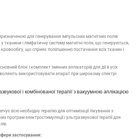
призначеною для генерування імпульсних магнітних полів
у тканини і лімфатичну систему магнітні поля, що генеруються,
 кровообігу, що сприяє поліпшенню постачання всіх тканин і
овний блок і комплект змінних аплікаторів для дії в усіх
озволяють використовувати апарат при широкому спектрі
звукової і комбінованої терапії з вакуумною аплікацією
ечує всю необхідну терапію для оптимізації лікування з
х програм електростимуляції і ультразвукової терапії для
лів.
сфери застосування: