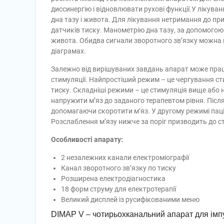
диссинергію і відновлювати рухові функції.У лікув
дна тазу і живота. Для лікування нетримання до пр
датчиків тиску. Манометрію дна тазу, за допомого
живота. Обидва сигнали зворотного зв’язку можна 
діаграмах.
Залежно від вирішуваних завдань апарат може пра
стимуляції. Найпростіший режим – це чергування ст
тиску. Складніші режими – це стимуляція вище або 
напружити м’яз до заданого терапевтом рівня. Післ
допомагаючи скоротити м’яз. У другому режимі пац
Розслаблення м’язу нижче за поріг призводить до ст
Особливості апарату:
2 незалежних канали електроміографії
Канал зворотного зв’язку по тиску
Розширена електродіагностика
18 форм струму для електротерапії
Великий дисплей із русифікованими меню
DIMAP V – чотирьохканальний апарат для імпу