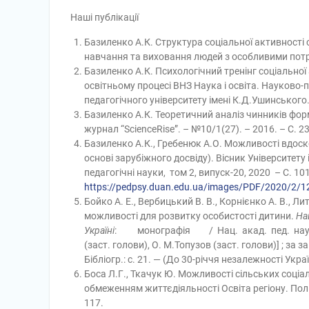
Наші публікації
Базиленко А.К. Структура соціальної активності с
навчання та виховання людей з особливими потреб
Базиленко А.К. Психологічний тренінг соціальної 
освітньому процесі ВНЗ Наука і освіта. Науково
педагогічного університету імені К.Д.Ушинського.
Базиленко А.К. Теоретичний аналіз чинників фор
журнал “ScienceRise”. – №10/1(27). – 2016. – С. 2
Базиленко А.К., Гребенюк А.О. Можливості вдоско
основі зарубіжного досвіду). Вісник Університету
педагогічні науки, том 2, випуск-20, 2020 – С. 1
https://pedpsy.duan.edu.ua/images/PDF/2020/2/1
Бойко А. Е., Вербицький В. В., Корнієнко А. В., Л
можливості для розвитку особистості дитини.
На
Україні
: монографія / Нац. акад. пед. наук Ук
(заст. голови), О. М.Топузов (заст. голови)] ; за за
Бібліогр.: с. 21. — (До 30-річчя незалежності Украї
Боса Л.Г., Ткачук Ю. Можливості сільських соці
обмеженням життєдіяльності Освіта регіону. Політо
117.