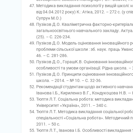
Методика викладання психології у вищій школі:
від 04.04.2012 року) К.: Атіка, 2012. – 272 с. (у с
Супрун М.О.)
Пузіков Д.О. Кваліметрична факторно-критеріал
загальноосвітнього навчального закладу. Актуальн
(25). – С. 226-234.
Пузіков Д.О. Модель оцінювання інноваційного ро
проблеми сільської школи : зб. наук. праць Уманс
46. – С. 281-286.
Пузіков Д.О., ГорашК.В. Оцінювання інноваційно
особливості та умови організації. Рідна школа. – 2
Пузіков Д.О. Принципи оцінювання інноваційног
школа. – 2014. – № 10. – С. 32-36.
Рекомендації студентам щодо активного навчання 
Іванова І.Б., Кириленко В.Г., Кондукоцова Н.В. — К
Тюптя Л.Т. Соціальна робота: методика викладання
Університет «Україна», 2011. – 340 с.
Тюптя Л.Т. Методика викладання соціальної робо
спеціальності «Соціальна робота». Методичний посі
2011. – 50 с.
Тюптя Л.Т., Іванова І.Б. Особливості викладання т