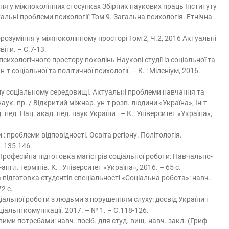
ння у міжпоколінних стосунках Збірник наукових праць Інституту
уальні проблеми психології: Том 9. Загальна психологія. Етнічна
озуміння у міжпоколінному просторі Том 2, Ч.2, 2016 Актуальні
іти. – С.7-13.
сихологічного простору поколінь Наукові студії із соціальної та
н-т соціальної та політичної психології. – К. : Міленіум, 2016. –
ному соціальному середовищі. Актуальні проблеми навчання та
ук. пр. / Відкритий міжнар. ун-т розв. людини «Україна», Ін-т
. пед. Нац. акад. пед. наук України . – К.: Університет «Україна»,
 : проблеми відповідності. Освіта регіону. Політологія.
. 135-146.
. Професійна підготовка магістрів соціальної роботи: Навчально-
гл. термінів. К. : Університет «Україна», 2016. – 65 с.
а підготовка студентів спеціальності «Соціальна робота»: навч.-
2 с.
ціальної роботи з людьми з порушенням слуху: досвід України і
ціальні комунікації. 2017. – № 1. – С.118-126.
ими потребами: навч. посіб. для студ. вищ. навч. закл. (Гриф