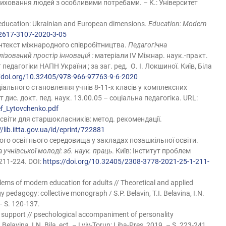
иховання людей з особливими потребами. – К.: Університет
 education: Ukrainian and European dimensions.
Education: Modern
/2617-3107-2020-3-05
онтекст міжнародного співробітництва.
Педагогічна
лізований простір інновацій :
матеріали ІV Міжнар. наук.-практ.
 педагогіки НАПН України ; за заг. ред. О. І. Локшиної. Київ, Біла
//doi.org/10.32405/978-966-97763-9-6-2020
іального становлення учнів 8-11-х класів у комплексних
ис. докт. пед. наук. 13.00.05 – соціальна педагогіка. URL:
ef_Lytovchenko.pdf
 освіти для старшокласників: метод. рекомендації.
//lib.iitta.gov.ua/id/eprint/722881
го освітнього середовища у закладах позашкільної освіти.
учнівської молоді: зб. наук. праць
. Київ: Інститут проблем
211-224. DOI:
https://doi.org/10.32405/2308-3778-2021-25-1-211-
lems of modern education for adults // Theoretical and applied
pedagogy: collective monograph / S.P. Belavin, T.I. Belavina, I.N.
 – S. 120-137.
 support // psechological accompaniment of personality
Belavina, I.N. Bila, ect. – Lviv-Torun: Liha-Pres, 2019. – S. 223-241