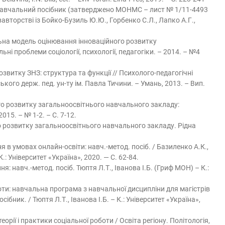
 навчальний посібник (затверджено МОНМС – лист № 1/11-4493
півавторстві із Бойко-Бузиль Ю.Ю., Горбенко С.Л., Лапко А.Г.,
ьна модель оцінювання інноваційного розвитку
і проблеми соціології, психології, педагогіки. – 2014. – №4
звитку ЗНЗ: структура та функції // Психолого-педагогічні
ького держ. пед. ун-ту ім. Павла Тичини. – Умань, 2013. – Вип.
го розвитку загальноосвітнього навчального закладу:
015. – № 1-2. – С. 7-12.
о розвитку загальноосвітнього навчального закладу. Рідна
в умовах онлайн-освіти: навч.-метод. посіб. / Базиленко А.К.,
.: Університет «Україна», 2020. — С. 62-84.
: навч.-метод. посіб. Тюптя Л.Т., Іванова І.Б. (Гриф МОН) – К.:
ти: навчальна програма з навчальної дисципліни для магістрів
бник. / Тюптя Л.Т., Іванова І.Б. – К.: Університет «Україна»,
еорії і практики соціальної роботи / Освіта регіону. Політологія,