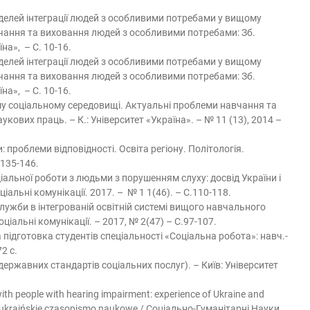
делей інтеграції людей з особливими потребами у вищому
вчання та виховання людей з особливими потребами: Зб.
на», – С. 10-16.
делей інтеграції людей з особливими потребами у вищому
вчання та виховання людей з особливими потребами: Зб.
на», – С. 10-16.
ному соціальному середовищі. Актуальні проблеми навчання та
ових праць. – К.: Університет «Україна». – № 11 (13), 2014 –
: проблеми відповідності. Освіта регіону. Політологія.
.135-146.
ціальної роботи з людьми з порушенням слуху: досвід України і
ціальні комунікації. 2017. – № 1 1(46). – С.110-118.
 служби в інтегрованій освітній системі вищого навчального
оціальні комунікації. – 2017, № 2(47) – С.97-107.
а підготовка студентів спеціальності «Соціальна робота»: навч.-
2 с.
 державних стандартів соціальних послуг). – Київ: Університет
with people with hearing impairment: experience of Ukraine and
-ukraińskie czasopismo naukowe / Соціально-Гуманітарні Науки.