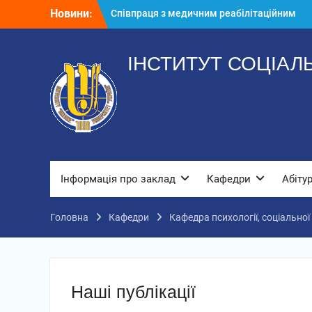
Перейти
Новини:
Співпраця з медичним реабілітаційним
до
центром «Пуща-Водиця»
вмісту
Тренінг «Стрес, навчання і життєвий
баланс»
ІНСТИТУТ СОЦІАЛ
Життєстійкість та ментальний фітнес в
умовах невизначеності: мистецтво
зберігати внутрішню опору та
відновлювати ресурси
Інформація про заклад
Кафедри
Абіту
Головна
Кафедри
Кафедра психології, соціальної
Наші публікації