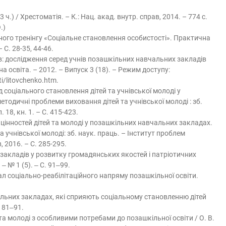
 ч.) / Хрестоматія. – К.: Нац. акад. внутр. справ, 2014. – 774 с.
.)
ого тренінгу «Соціальне становлення особистості». Практична
 С. 28-35, 44-46.
в: дослідження серед учнів позашкільних навчальних закладів
а освіта. – 2012. – Випуск 3 (18). – Режим доступу:
i/litovchenko.htm.
 соціального становлення дітей та учнівської молоді у
одичні проблеми виховання дітей та учнівської молоді : зб.
 18, кн. 1. – С. 415-423.
інностей дітей та молоді у позашкільних навчальних закладах.
 учнівської молоді: зб. наук. праць. – Інститут проблем
, 2016. – С. 285-295.
акладів у розвитку громадянських якостей і патріотичних
 ‒ № 1 (5). ‒ С. 91‒99.
л соціально-реабілітаційного напряму позашкільної освіти.
альних закладах, які сприяють соціальному становленню дітей
. 81‒91.
та молоді з особливими потребами до позашкільної освіти / О. В.