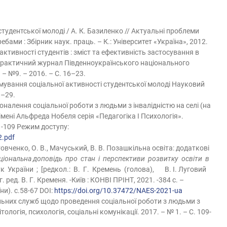
тудентської молоді / А. К. Базиленко // Актуальні проблеми
ами : Збірник наук. праць. – К.: Університет «Україна», 2012.
активності студентів : зміст та ефективність застосування в
-практичний журнал Південноукраїнського національного
 – №9. – 2016. – С. 16–23.
мування соціальної активності студентської молоді Науковий
3–29.
налення соціальної роботи з людьми з інвалідністю на селі (на
 імені Альфреда Нобеля серія «Педагогіка І Психологія».
01-109 Режим доступу:
2.pdf
итовченко, О. В., Мачуський, В. В. Позашкільна освіта: додаткові
ціональна доповідь про стан і перспективи розвитку освіти в
раїни ; [редкол.: В. Г. Кремень (голова), В. І. Луговий
г. ред. В. Г. Кременя. -Київ : КОНВІ ПРІНТ, 2021. -384 с. –
ни). с.58-67 DOI:
https://doi.org/10.37472/NAES-2021-ua
альних служб щодо проведення соціальної роботи з людьми з
логія, психологія, соціальні комунікації. 2017. – № 1. – С. 109-