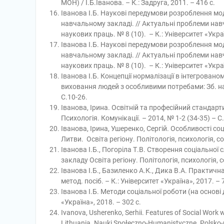
МОН) / І.Б.Іванова. – К.: Задруга, 2011. – 416 c.
Іванова І.Б. Наукові передумови розроблення мо
навчальному закладі. // Актуальні проблеми на
наукових праць. № 8 (10). – К.: Університет «Украї
Іванова І.Б. Наукові передумови розроблення мо
навчальному закладі. // Актуальні проблеми на
наукових праць. № 8 (10). – К.: Університет «Украї
Іванова І.Б. Концепції нормалізації в інтегрова
виховання людей з особливими потребами: Зб. наук
C.10-26.
Іванова, Ірина. Оcвітній та професійний стандарти
Психологія. Комунікації. – 2014, № 1-2 (34-35) – С
Іванова, Ірина, Ушеренко, Сергій. Особливості со
Литви. Освіта регіону. Політологія, психологія, со
Іванова І.Б., Погоріла Т.В. Створення соціальної
закладу Освіта регіону. Політологія, психологія, с
Іванова І.Б., Базиленко А.К., Дика В.А. Практичн
метод. посіб. – К.: Університет «Україна», 2017. – 7
Іванова І.Б. Методи соціальної роботи (на основі
«Україна», 2018. – 302 с.
Ivanova, Usherenko, Serhii. Features of Social Work 
Lithuania. Nauki Społeczno-Humanistyczne. Polsko