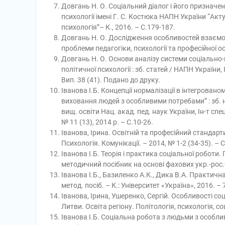
Довгань Н. О. Соціальний діалог і його призначе
психології імені Г. С. Костюка НАПН України “Акт
психологія”– К., 2016. – С.179-187.
Довгань Н. О. Дослідження особливостей взаємор
проблеми педагогіки, психології та професійної осв
Довгань Н. О. Основи аналізу системи соціально-п
політичної психології : зб. статей / НАПН України, І
Вип. 38 (41). Подано до друку.
Іванова І.Б. Концепції нормалізації в інтегрова
виховання людей з особливими потребами” : зб. на
вищ. освіти Нац. акад. пед. наук України, Ін-т спец
№ 11 (13), 2014 р. – C.10-26.
Іванова, Ірина. Оcвітній та професійний стандарти
Психологія. Комунікації. – 2014, № 1-2 (34-35). – С
Іванова І.Б. Теорія і практика соціальної роботи
методичний посібник на основі фахових укр.-рос.-ан
Іванова І.Б., Базиленко А.К., Дика В.А. Практичн
метод. посіб. – К.: Університет «Україна», 2016. – 7
Іванова, Ірина, Ушеренко, Сергій. Особливості со
Литви. Освіта регіону. Політологія, психологія, со
Iванова І.Б. Соціальна робота з людьми з особлив