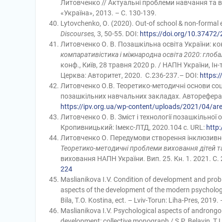
Литовченко // Актуальні проблеми навчання та в
«Україна», 2013. – С. 130-139.
Lytovchenko, О. (2020). Out-of school & non-formal
Discourses,
3, 50-55. DOI:
https://doi.org/10.37472
Литовченко О. В. Позашкільна освіта України: к
компаративістика і міжнародна освіта 2020: глоба
конф., Київ, 28 травня 2020 р. / НАПН України, Ін-т
Церква: Авторитет, 2020. С.236-237.– DOI:
https:
Литовченко О.В. Теоретико-методичні основи соц
позашкільних навчальних закладах. Автореферат д
https://ipv.org.ua/wp-content/uploads/2021/04/ar
Литовченко О. В. Зміст і технології позашкільної
Кропивницький: Імекс-ЛТД, 2020.104 с. URL:
http:
Литовченко О. Передумови створення інклюзивно
Теоретико-методичні проблеми виховання дітей та 
виховання НАПН України. Вип. 25. Кн. 1. 2021. С. 
224
Maslianikova I.V. Condition of development and prob
aspects of the development of the modern psychology 
Bila, T.O. Kostina, ect. – Lviv-Torun: Liha-Pres, 2019.
Maslianikova I.V. Psychological aspects of androngo
development: collective monograph / S.P. Belavin, T.I. 