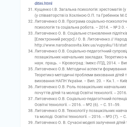
ditini.html
Кущенко І.В. Загальна психологія: хрестоматія (у 3
(у співавторстві із Хохліною О.П. та Гребенюк М.О
Литовченко О.В. Програма соціально-психологічн
психологія та соціальна робота. – 2014. – № 2-3. –
Литовченко О. В. Соціальне становлення підліткі
[Електронний ресурс] / О. В. Литовченко // Народн
http://www.narodnaosvita.kiev.ua/vupysku/18/statt
Литовченко О.В. Соціально-педагогічний супровід
позашкільних навчальних закладах. Теоретико-мет
наук. праць. – Кіровоград : Імекс-ЛТД, 2014. – Вип.
Литовченко О.В. Методичні аспекти формування ц
Теоретико-методичні проблеми виховання дітей та
виховання НАПН України. – Вип. 20. – Кн.1. – Київ
Литовченко О.В. Роль позашкільних навчальних з
почуттів дітей та молоді Освітні технології. ‒ 2016.
Литовченко О.В. Соціально-педагогічний потенціа
Освітні технології. ‒ 2016. ‒ №2 (6). – С. 51‒59.
Литовченко О.В. Технології у позашкільних навч
та молоді. Освітні технології. ‒ 2016. ‒ №3 (7). – С
Литовченко О. В. Сучасні моделі залучення дітей 