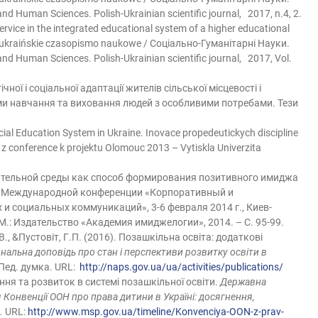
Human Sciences. Polish-Ukrainian scientific journal, 2017, n.4, 2.
ervice in the integrated educational system of a higher educational
o-ukraińskie czasopismo naukowe / Соціально-Гуманітарні Науки.
 Human Sciences. Polish-Ukrainian scientific journal, 2017, Vol.
ої і соціальної адаптації жителів сільської місцевості і
ми навчання та виховання людей з особливими потребами. Тези
ial Education System in Ukraine. Inovace propedeutickych discipline
k z conference k projektu Olomouc 2013 – Vytiskla Univerzita
ательной среды как способ формирования позитивного имиджа
й Международной конференции «Корпоративный и
 социальных коммуникаций», 3-6 февраля 2014 г., Киев-
 М.: Издательство «Академия имиджелогии», 2014. – С. 95-99.
В., &Пустовіт, Г.П. (2016). Позашкільна освіта: додаткові
нальна доповідь про стан і перспективи розвитку освіти в
: Пед. думка. URL:
http://naps.gov.ua/ua/activities/publications/
ння та розвиток в системі позашкільної освіти.
Державна
я Конвенції ООН про права дитини в Україні: досягнення,
.
URL:
http://www.msp.gov.ua/timeline/Konvenciya-OON-z-prav-