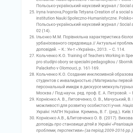
Польсько-український науковий журнал / Social and 
Iryna Ivanova,Pogorila Tetyana Creation of a social s
institution Nauki Społeczno-Humanistyczne. Polsk
Польсько-український науковий журнал / Social and
02 (14).
Ільєнко М.М. Порівняльна характеристика біологічн
урбанізованого середовища // Актуальні пробле
доповідей. – К.: Ун-т «Україна», 2013. – С. 114.
Кольченко К.О. Training of Teachers Working in Spec
pro studijni obory se specialni pedagogikou / Sborni
Palackeho v Olomouci, p. 161-169.
Кольченко К.О. Создание инклюзивной образов
студентов с инвалидностью //Материалы перво
персональный имидж в дискурсе межкультурных и
Москва / Под научн. ред. проф. Е. А. Петровой. –
Корнієнко А. В., Литовченко, О. В., Мачуський, В. 
можливості для розвитку особистості учня.
Націо
Україні
. НАПН України. Кремень, В. Г. (ред.). Київ
Корнієнко А.В., &Литовченко О. В. (2017). Вихова
доповідь про становище дітей в Україні «Реалізаці
проблеми, перспективи» (за період 2009-2016 рр.)